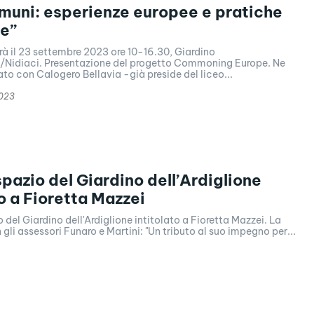
muni: esperienze europee e pratiche
ne”
rrà il 23 settembre 2023 ore 10-16.30, Giardino
e/Nidiaci. Presentazione del progetto Commoning Europe. Ne
o con Calogero Bellavia -già preside del liceo...
2023
spazio del Giardino dell’Ardiglione
to a Fioretta Mazzei
o del Giardino dell'Ardiglione intitolato a Fioretta Mazzei. La
gli assessori Funaro e Martini: "Un tributo al suo impegno per...