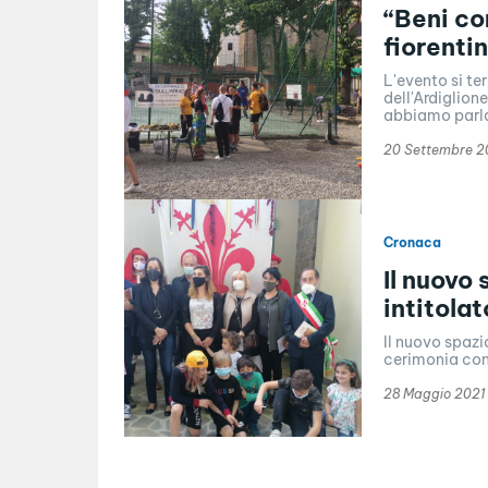
“Beni co
fiorenti
L'evento si te
dell'Ardiglion
abbiamo parlat
20 Settembre 
Cronaca
Il nuovo 
intitola
Il nuovo spazi
cerimonia con 
28 Maggio 2021