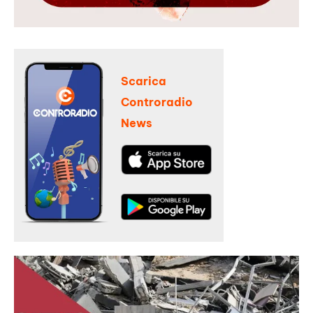
Scarica
Controradio
News