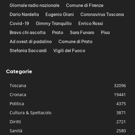
Giornale radio nazionale
Comune di Firenze
Dario Nardella
Eugenio Giani
Coronavirus Toscana
Covid-19
Gimmy Tranquillo
Enrico Rossi
Bravo chi ascolta
Prato
Sara Funaro
Pisa
Ad ovest di padalino
Comune di Prato
Stefania Saccardi
Vigili del Fuoco
Categorie
Toscana
32096
Cronaca
19441
Politica
4375
Cultura & Spettacolo
3871
Diritti
2721
Sanità
2580