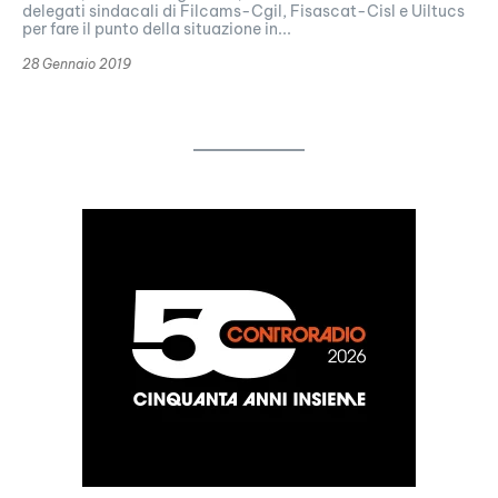
delegati sindacali di Filcams-Cgil, Fisascat-Cisl e Uiltucs
per fare il punto della situazione in...
28 Gennaio 2019