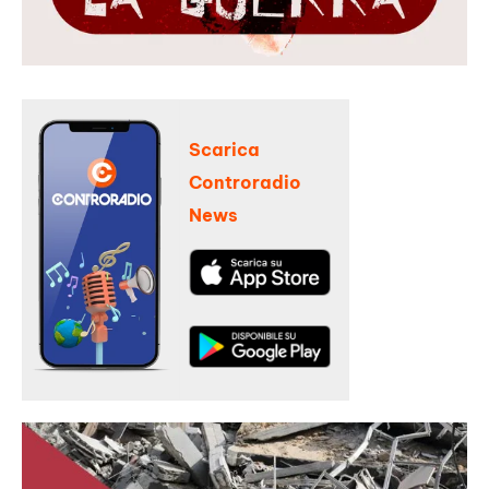
Scarica
Controradio
News