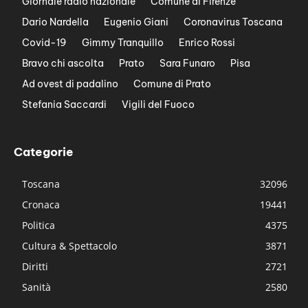
Giornale radio nazionale
Comune di Firenze
Dario Nardella
Eugenio Giani
Coronavirus Toscana
Covid-19
Gimmy Tranquillo
Enrico Rossi
Bravo chi ascolta
Prato
Sara Funaro
Pisa
Ad ovest di padalino
Comune di Prato
Stefania Saccardi
Vigili del Fuoco
Categorie
Toscana
32096
Cronaca
19441
Politica
4375
Cultura & Spettacolo
3871
Diritti
2721
Sanità
2580