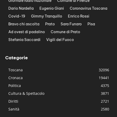
Giornale radio nazionale
Comune di Firenze
Dario Nardella
Eugenio Giani
Coronavirus Toscana
Covid-19
Gimmy Tranquillo
Enrico Rossi
Bravo chi ascolta
Prato
Sara Funaro
Pisa
Ad ovest di padalino
Comune di Prato
Stefania Saccardi
Vigili del Fuoco
Categorie
Toscana
32096
Cronaca
19441
Politica
4375
Cultura & Spettacolo
3871
Diritti
2721
Sanità
2580