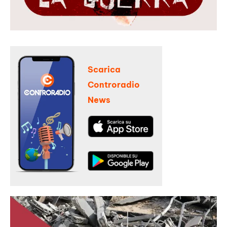
Scarica
Controradio
News