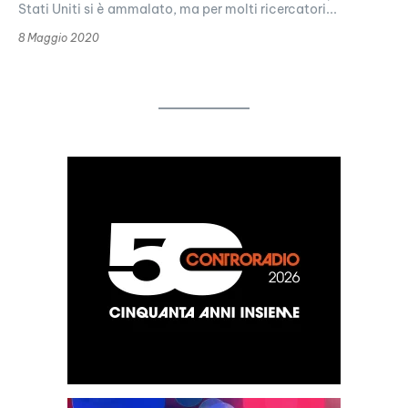
Stati Uniti si è ammalato, ma per molti ricercatori...
8 Maggio 2020