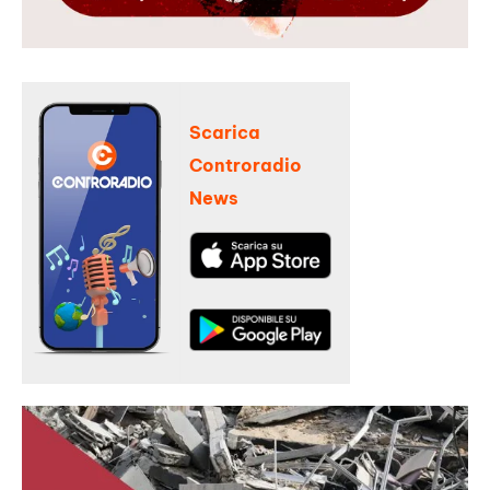
Scarica
Controradio
News