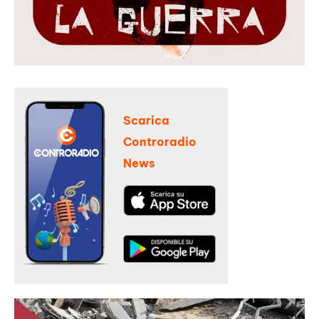
Scarica
Controradio
News