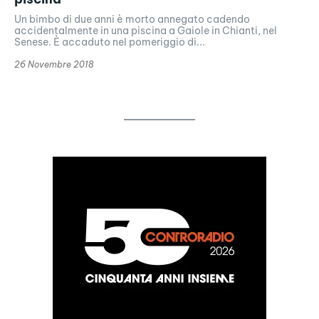
Un bimbo di due anni è morto annegato cadendo
accidentalmente in una piscina a Gaiole in Chianti, nel
Senese. È accaduto nel pomeriggio di...
26 Novembre 2018