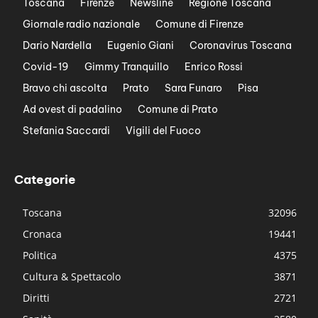
Toscana
Firenze
Newsline
Regione Toscana
Giornale radio nazionale
Comune di Firenze
Dario Nardella
Eugenio Giani
Coronavirus Toscana
Covid-19
Gimmy Tranquillo
Enrico Rossi
Bravo chi ascolta
Prato
Sara Funaro
Pisa
Ad ovest di padalino
Comune di Prato
Stefania Saccardi
Vigili del Fuoco
Categorie
Toscana
32096
Cronaca
19441
Politica
4375
Cultura & Spettacolo
3871
Diritti
2721