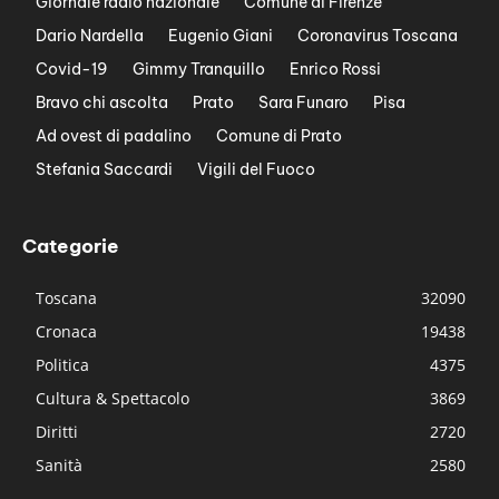
Giornale radio nazionale
Comune di Firenze
Dario Nardella
Eugenio Giani
Coronavirus Toscana
Covid-19
Gimmy Tranquillo
Enrico Rossi
Bravo chi ascolta
Prato
Sara Funaro
Pisa
Ad ovest di padalino
Comune di Prato
Stefania Saccardi
Vigili del Fuoco
Categorie
Toscana
32090
Cronaca
19438
Politica
4375
Cultura & Spettacolo
3869
Diritti
2720
Sanità
2580