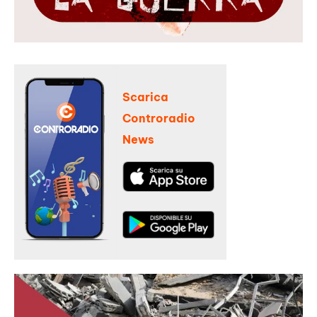
Scarica
Controradio
News