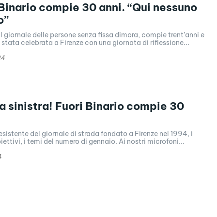
 Binario compie 30 anni. “Qui nessuno
o”
 il giornale delle persone senza fissa dimora, compie trent’anni e
è stata celebrata a Firenze con una giornata di riflessione...
24
 a sinistra! Fuori Binario compie 30
sistente del giornale di strada fondato a Firenze nel 1994, i
obiettivi, i temi del numero di gennaio. Ai nostri microfoni...
4