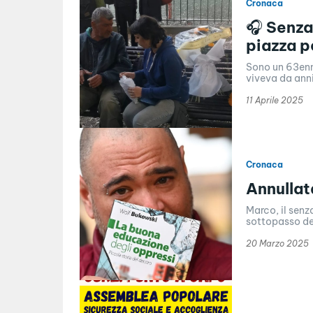
Cronaca
🎧 Senza 
piazza pe
Sono un 63enn
viveva da anni
11 Aprile 2025
Cronaca
Annullata
Marco, il senz
sottopasso del
20 Marzo 2025