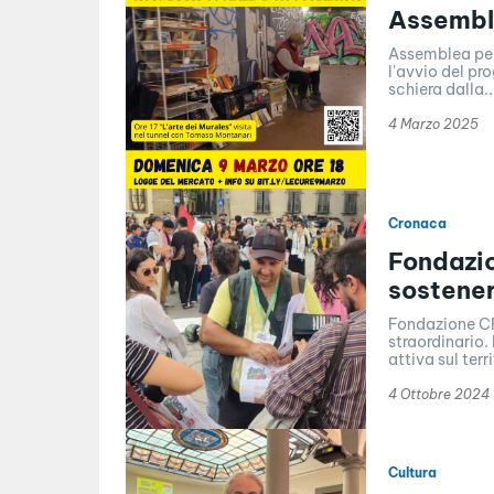
Assemble
Assemblea per Marco il libraio So
l'avvio del pro
schiera dalla..
4 Marzo 2025
Cronaca
Fondazio
sostener
Fondazione CR 
straordinario.
attiva sul terri
4 Ottobre 2024
Cultura