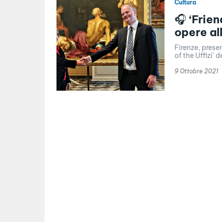
Cultura
🎧 ‘Frien
opere al
Firenze, presen
of the Uffizi'
9 Ottobre 2021