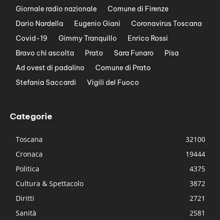
Giornale radio nazionale
Comune di Firenze
Dario Nardella
Eugenio Giani
Coronavirus Toscana
Covid-19
Gimmy Tranquillo
Enrico Rossi
Bravo chi ascolta
Prato
Sara Funaro
Pisa
Ad ovest di padalino
Comune di Prato
Stefania Saccardi
Vigili del Fuoco
Categorie
Toscana
32100
Cronaca
19444
Politica
4375
Cultura & Spettacolo
3872
Diritti
2721
Sanità
2581