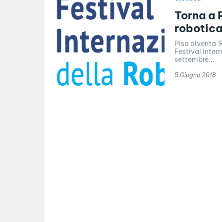
Torna a P
robotic
Pisa diventa '
Festival inter
settembre...
5 Giugno 2018