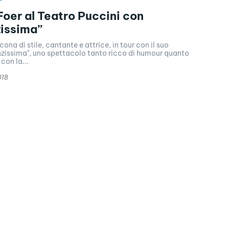
 Foer al Teatro Puccini con
issima”
icona di stile, cantante e attrice, in tour con il suo
nzissima", uno spettacolo tanto ricco di humour quanto
on la...
018