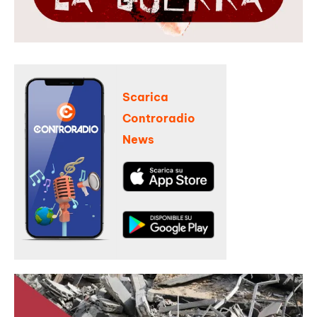
Scarica
Controradio
News