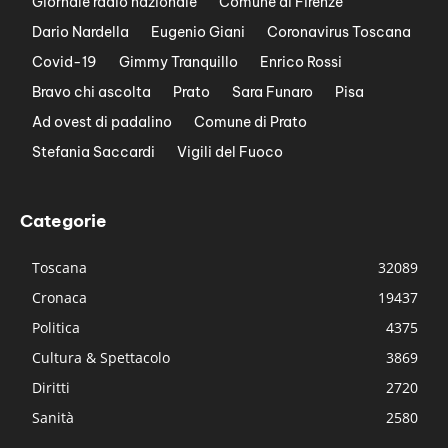
Giornale radio nazionale
Comune di Firenze
Dario Nardella
Eugenio Giani
Coronavirus Toscana
Covid-19
Gimmy Tranquillo
Enrico Rossi
Bravo chi ascolta
Prato
Sara Funaro
Pisa
Ad ovest di padalino
Comune di Prato
Stefania Saccardi
Vigili del Fuoco
Categorie
Toscana
32089
Cronaca
19437
Politica
4375
Cultura & Spettacolo
3869
Diritti
2720
Sanità
2580