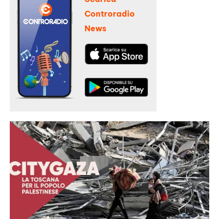
Controradio
News