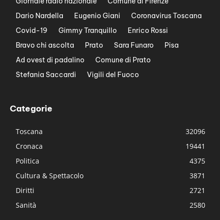
Giornale radio nazionale
Comune di Firenze
Dario Nardella
Eugenio Giani
Coronavirus Toscana
Covid-19
Gimmy Tranquillo
Enrico Rossi
Bravo chi ascolta
Prato
Sara Funaro
Pisa
Ad ovest di padalino
Comune di Prato
Stefania Saccardi
Vigili del Fuoco
Categorie
Toscana
32096
Cronaca
19441
Politica
4375
Cultura & Spettacolo
3871
Diritti
2721
Sanità
2580