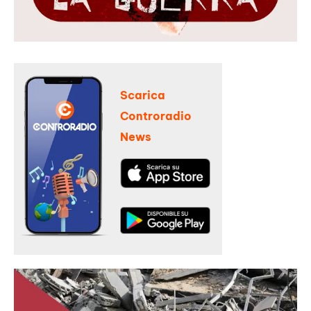
Scarica
Controradio
News