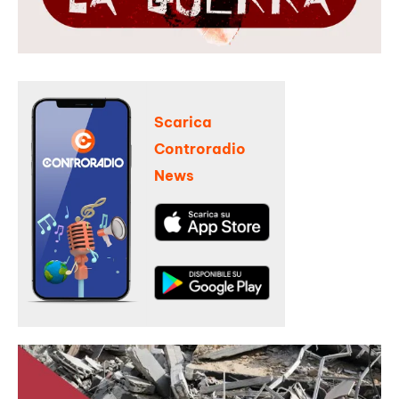
Scarica
Controradio
News