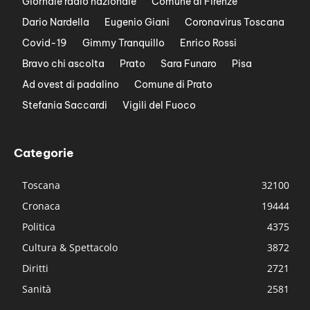
Giornale radio nazionale
Comune di Firenze
Dario Nardella
Eugenio Giani
Coronavirus Toscana
Covid-19
Gimmy Tranquillo
Enrico Rossi
Bravo chi ascolta
Prato
Sara Funaro
Pisa
Ad ovest di padalino
Comune di Prato
Stefania Saccardi
Vigili del Fuoco
Categorie
Toscana
32100
Cronaca
19444
Politica
4375
Cultura & Spettacolo
3872
Diritti
2721
Sanità
2581