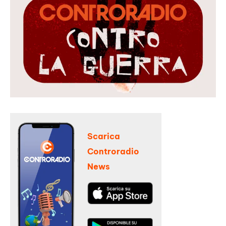
Scarica
Controradio
News