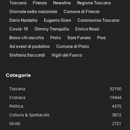
Toscana
Firenze
Newsline
Regione Toscana
Giornale radio nazionale
Comune di Firenze
Dario Nardella
Eugenio Giani
Coronavirus Toscana
Covid-19
Gimmy Tranquillo
Enrico Rossi
Bravo chi ascolta
Prato
Sara Funaro
Pisa
Ad ovest di padalino
Comune di Prato
Stefania Saccardi
Vigili del Fuoco
Categorie
Toscana
32100
Cronaca
19444
Politica
4375
Cultura & Spettacolo
3872
Diritti
2721