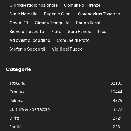
Giornale radio nazionale
Comune di Firenze
Dario Nardella
Eugenio Giani
Coronavirus Toscana
Covid-19
Gimmy Tranquillo
Enrico Rossi
Bravo chi ascolta
Prato
Sara Funaro
Pisa
Ad ovest di padalino
Comune di Prato
Stefania Saccardi
Vigili del Fuoco
Categorie
Toscana
32100
Cronaca
19444
Politica
4375
Cultura & Spettacolo
3872
Diritti
2721
Sanità
2581