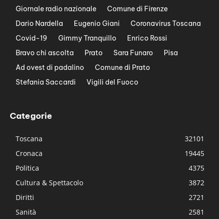
Giornale radio nazionale
Comune di Firenze
Dario Nardella
Eugenio Giani
Coronavirus Toscana
Covid-19
Gimmy Tranquillo
Enrico Rossi
Bravo chi ascolta
Prato
Sara Funaro
Pisa
Ad ovest di padalino
Comune di Prato
Stefania Saccardi
Vigili del Fuoco
Categorie
Toscana
32101
Cronaca
19445
Politica
4375
Cultura & Spettacolo
3872
Diritti
2721
Sanità
2581