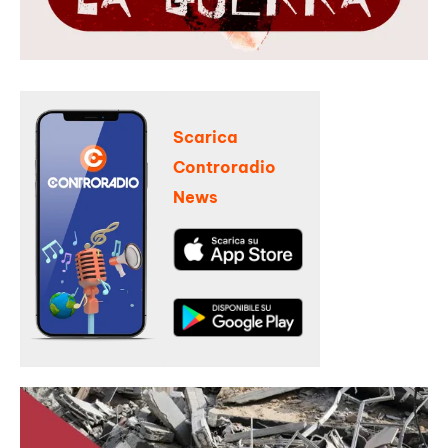
Scarica
Controradio
News