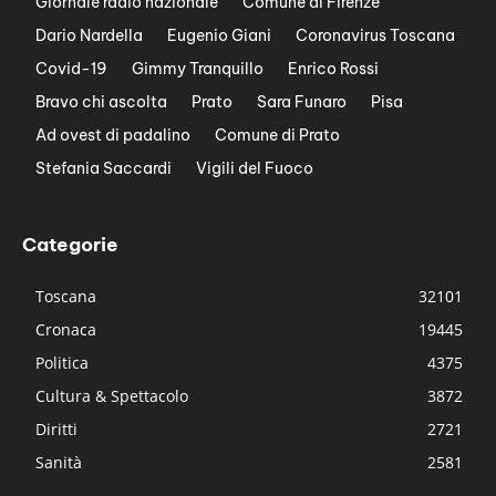
Giornale radio nazionale
Comune di Firenze
Dario Nardella
Eugenio Giani
Coronavirus Toscana
Covid-19
Gimmy Tranquillo
Enrico Rossi
Bravo chi ascolta
Prato
Sara Funaro
Pisa
Ad ovest di padalino
Comune di Prato
Stefania Saccardi
Vigili del Fuoco
Categorie
Toscana
32101
Cronaca
19445
Politica
4375
Cultura & Spettacolo
3872
Diritti
2721
Sanità
2581