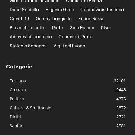
Giornale radio nazionale
Comune di Firenze
Dario Nardella
Eugenio Giani
Coronavirus Toscana
Covid-19
Gimmy Tranquillo
Enrico Rossi
Bravo chi ascolta
Prato
Sara Funaro
Pisa
Ad ovest di padalino
Comune di Prato
Stefania Saccardi
Vigili del Fuoco
Categorie
Toscana
32101
Cronaca
19445
Politica
4375
Cultura & Spettacolo
3872
Diritti
2721
Sanità
2581