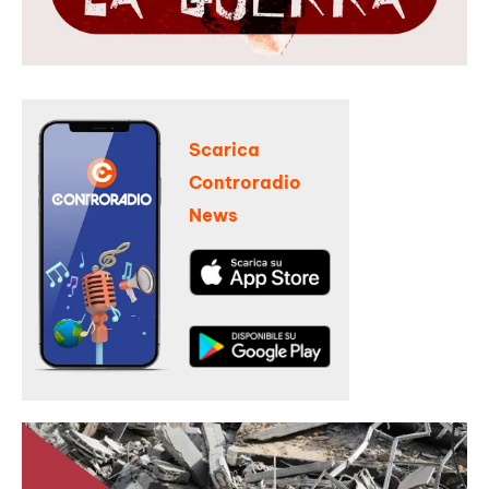
Scarica
Controradio
News