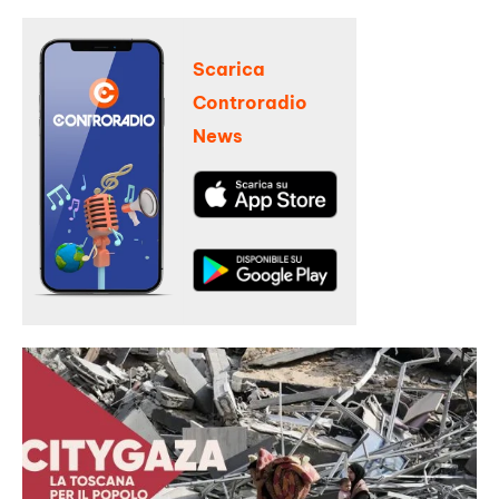
Scarica
Controradio
News