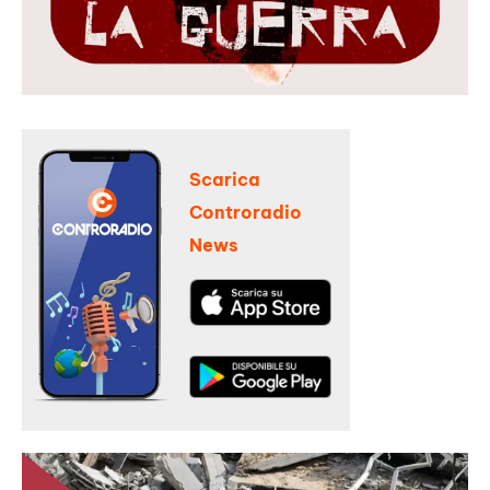
Scarica
Controradio
News