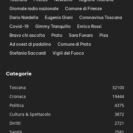
Giornale radio nazionale
Comune di Firenze
Dario Nardella
Eugenio Giani
Coronavirus Toscana
Covid-19
Gimmy Tranquillo
Enrico Rossi
Bravo chi ascolta
Prato
Sara Funaro
Pisa
Ad ovest di padalino
Comune di Prato
Stefania Saccardi
Vigili del Fuoco
Categorie
Toscana
32100
Cronaca
19444
Politica
4375
Cultura & Spettacolo
3872
Diritti
2721
Sanità
2581