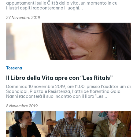
appuntamenti sulle Città della vita, un momento in cui
illustri ospiti racconteranno i luoghi...
27 Novembre 2019
Toscana
Il Libro della Vita apre con “Les Ritals”
Domenica 10 novembre 2019, ore 11.00, presso l'auditorium di
Scandicci, Piazzale Resistenza, l'attrice fiorentina Gaia
Nanni racconterà il suo incontro con il libro "Les...
8 Novembre 2019