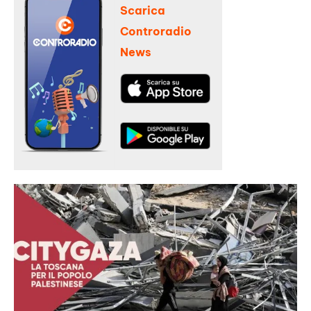
Scarica
Controradio
News