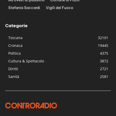
Ad ovest di padalino
Comune di Prato
Stefania Saccardi
Vigili del Fuoco
Categorie
Toscana
32101
Cronaca
19445
Politica
4375
Cultura & Spettacolo
3872
Diritti
2721
Sanità
2581