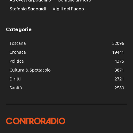
Ad ovest di padalino
Comune di Prato
Stefania Saccardi
Vigili del Fuoco
Categorie
Toscana
32096
Cronaca
19441
Politica
4375
Cultura & Spettacolo
3871
Diritti
2721
Sanità
2580