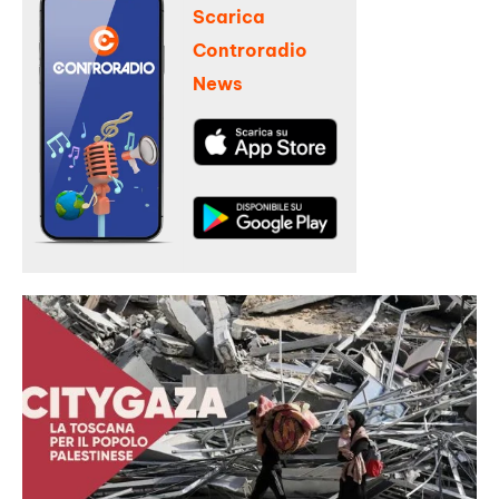
Scarica
Controradio
News