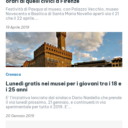
orari di quelli civici a Firenze
Festività di Pasqua al museo, con Palazzo Vecchio, museo
Novecento e Basilica di Santa Maria Novella aperti sia il 21
che il 22 aprile....
19 Aprile 2019
Cronaca
Lunedì gratis nei musei per i giovani tra i 18 e
i 25 anni
E’ l’iniziativa lanciata dal sindaco Dario Nardella che prende
il via lunedì prossimo, 21 gennaio, e continuerà in via
sperimentale per tutto il 2019. E’...
20 Gennaio 2019