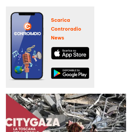
Scarica
Controradio
News