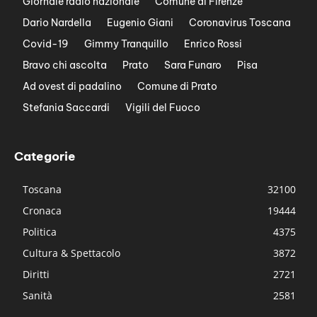
Giornale radio nazionale
Comune di Firenze
Dario Nardella
Eugenio Giani
Coronavirus Toscana
Covid-19
Gimmy Tranquillo
Enrico Rossi
Bravo chi ascolta
Prato
Sara Funaro
Pisa
Ad ovest di padalino
Comune di Prato
Stefania Saccardi
Vigili del Fuoco
Categorie
Toscana
32100
Cronaca
19444
Politica
4375
Cultura & Spettacolo
3872
Diritti
2721
Sanità
2581