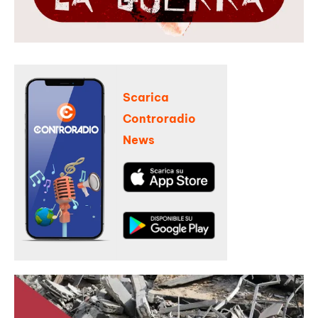
Scarica
Controradio
News