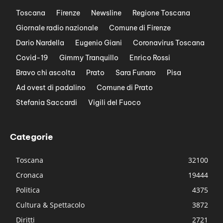
Toscana
Firenze
Newsline
Regione Toscana
Giornale radio nazionale
Comune di Firenze
Dario Nardella
Eugenio Giani
Coronavirus Toscana
Covid-19
Gimmy Tranquillo
Enrico Rossi
Bravo chi ascolta
Prato
Sara Funaro
Pisa
Ad ovest di padalino
Comune di Prato
Stefania Saccardi
Vigili del Fuoco
Categorie
Toscana
32100
Cronaca
19444
Politica
4375
Cultura & Spettacolo
3872
Diritti
2721