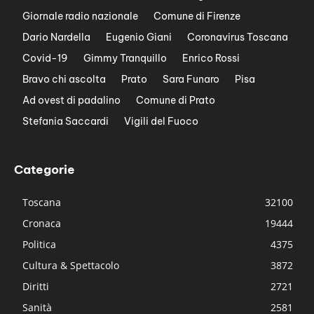
Giornale radio nazionale
Comune di Firenze
Dario Nardella
Eugenio Giani
Coronavirus Toscana
Covid-19
Gimmy Tranquillo
Enrico Rossi
Bravo chi ascolta
Prato
Sara Funaro
Pisa
Ad ovest di padalino
Comune di Prato
Stefania Saccardi
Vigili del Fuoco
Categorie
Toscana
32100
Cronaca
19444
Politica
4375
Cultura & Spettacolo
3872
Diritti
2721
Sanità
2581