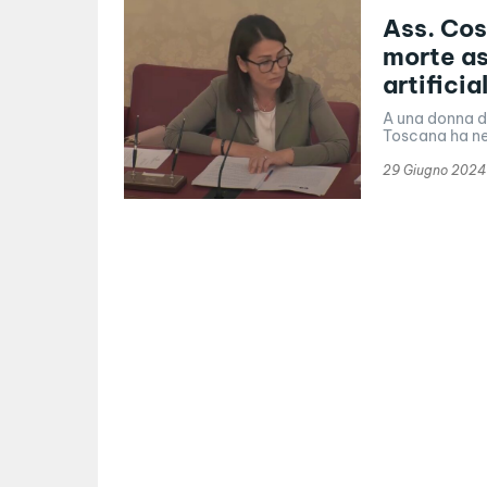
Ass. Cos
morte as
artificia
A una donna di
Toscana ha neg
29 Giugno 2024