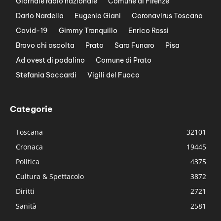
Giornale radio nazionale
Comune di Firenze
Dario Nardella
Eugenio Giani
Coronavirus Toscana
Covid-19
Gimmy Tranquillo
Enrico Rossi
Bravo chi ascolta
Prato
Sara Funaro
Pisa
Ad ovest di padalino
Comune di Prato
Stefania Saccardi
Vigili del Fuoco
Categorie
Toscana
32101
Cronaca
19445
Politica
4375
Cultura & Spettacolo
3872
Diritti
2721
Sanità
2581