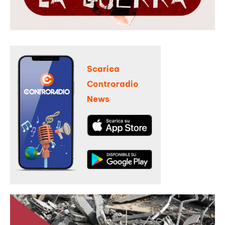
Scarica
Controradio
News