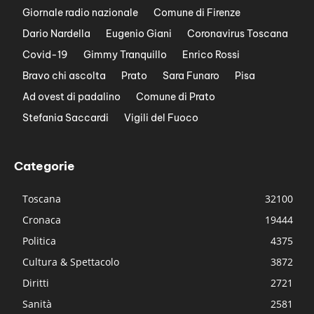
Giornale radio nazionale
Comune di Firenze
Dario Nardella
Eugenio Giani
Coronavirus Toscana
Covid-19
Gimmy Tranquillo
Enrico Rossi
Bravo chi ascolta
Prato
Sara Funaro
Pisa
Ad ovest di padalino
Comune di Prato
Stefania Saccardi
Vigili del Fuoco
Categorie
Toscana
32100
Cronaca
19444
Politica
4375
Cultura & Spettacolo
3872
Diritti
2721
Sanità
2581