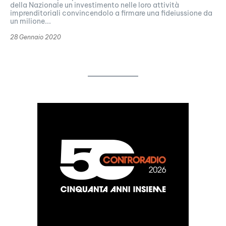
della Nazionale un investimento nelle loro attività
imprenditoriali convincendolo a firmare una fideiussione da
un milione...
28 Gennaio 2020