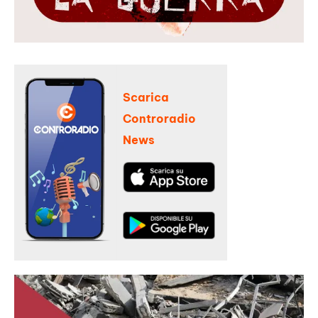
Scarica
Controradio
News