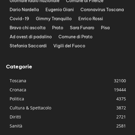
Giornale radio nazionale
Comune di Firenze
Dario Nardella
Eugenio Giani
Coronavirus Toscana
Covid-19
Gimmy Tranquillo
Enrico Rossi
Bravo chi ascolta
Prato
Sara Funaro
Pisa
Ad ovest di padalino
Comune di Prato
Stefania Saccardi
Vigili del Fuoco
Categorie
Toscana
32100
Cronaca
19444
Politica
4375
Cultura & Spettacolo
3872
Diritti
2721
Sanità
2581