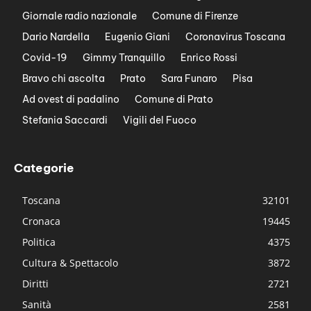
Giornale radio nazionale
Comune di Firenze
Dario Nardella
Eugenio Giani
Coronavirus Toscana
Covid-19
Gimmy Tranquillo
Enrico Rossi
Bravo chi ascolta
Prato
Sara Funaro
Pisa
Ad ovest di padalino
Comune di Prato
Stefania Saccardi
Vigili del Fuoco
Categorie
Toscana
32101
Cronaca
19445
Politica
4375
Cultura & Spettacolo
3872
Diritti
2721
Sanità
2581