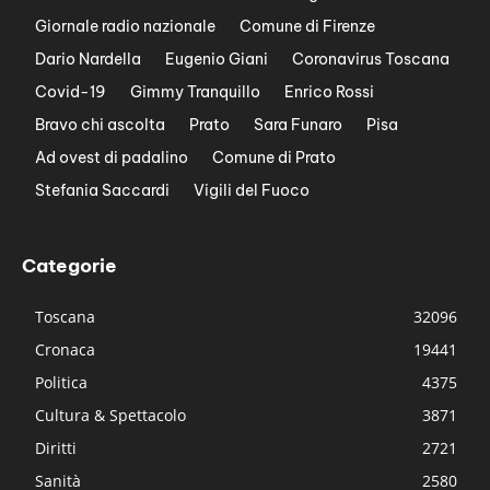
Giornale radio nazionale
Comune di Firenze
Dario Nardella
Eugenio Giani
Coronavirus Toscana
Covid-19
Gimmy Tranquillo
Enrico Rossi
Bravo chi ascolta
Prato
Sara Funaro
Pisa
Ad ovest di padalino
Comune di Prato
Stefania Saccardi
Vigili del Fuoco
Categorie
Toscana
32096
Cronaca
19441
Politica
4375
Cultura & Spettacolo
3871
Diritti
2721
Sanità
2580