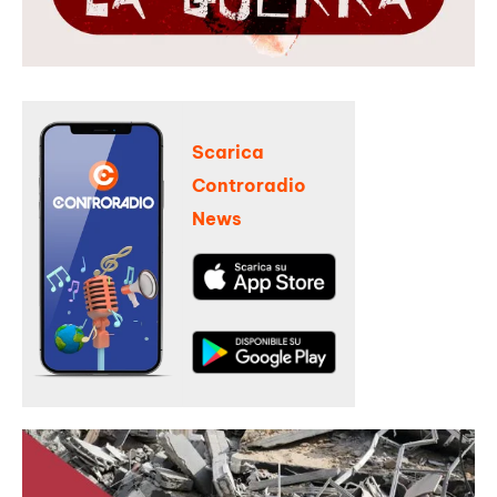
Scarica
Controradio
News