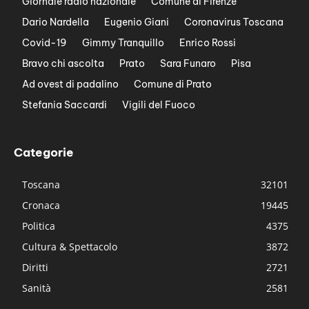
Giornale radio nazionale
Comune di Firenze
Dario Nardella
Eugenio Giani
Coronavirus Toscana
Covid-19
Gimmy Tranquillo
Enrico Rossi
Bravo chi ascolta
Prato
Sara Funaro
Pisa
Ad ovest di padalino
Comune di Prato
Stefania Saccardi
Vigili del Fuoco
Categorie
Toscana
32101
Cronaca
19445
Politica
4375
Cultura & Spettacolo
3872
Diritti
2721
Sanità
2581