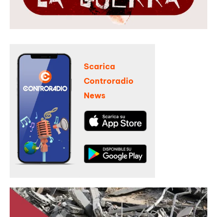
Scarica
Controradio
News