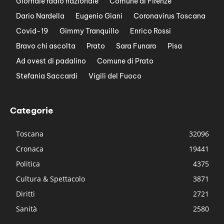
Giornale radio nazionale
Comune di Firenze
Dario Nardella
Eugenio Giani
Coronavirus Toscana
Covid-19
Gimmy Tranquillo
Enrico Rossi
Bravo chi ascolta
Prato
Sara Funaro
Pisa
Ad ovest di padalino
Comune di Prato
Stefania Saccardi
Vigili del Fuoco
Categorie
Toscana
32096
Cronaca
19441
Politica
4375
Cultura & Spettacolo
3871
Diritti
2721
Sanità
2580