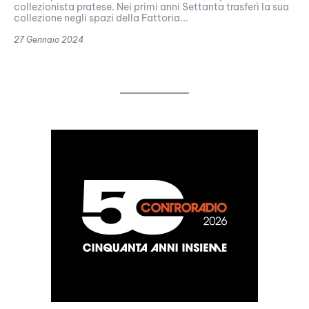
collezionista pratese. Nei primi anni Settanta trasferì la sua
collezione negli spazi della Fattoria...
27 Gennaio 2024