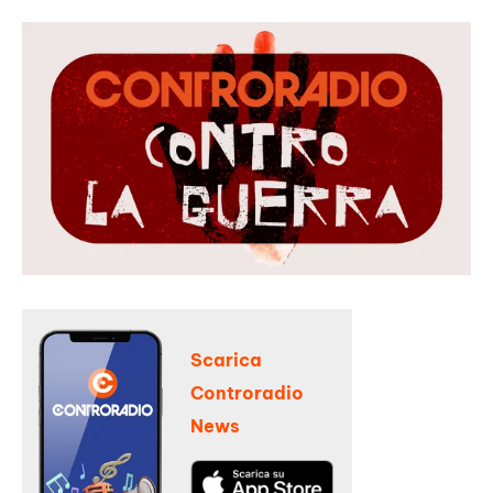
Scarica
Controradio
News