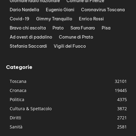
Giornale radio nazionale
Comune di Firenze
Dario Nardella
Eugenio Giani
Coronavirus Toscana
Covid-19
Gimmy Tranquillo
Enrico Rossi
Bravo chi ascolta
Prato
Sara Funaro
Pisa
Ad ovest di padalino
Comune di Prato
Stefania Saccardi
Vigili del Fuoco
Categorie
Toscana
32101
Cronaca
19445
Politica
4375
Cultura & Spettacolo
3872
Diritti
2721
Sanità
2581