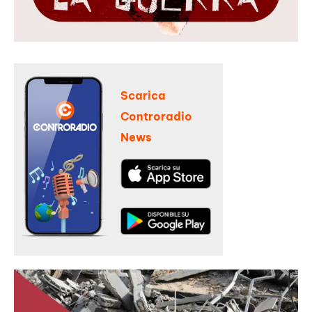
Scarica
Controradio
News