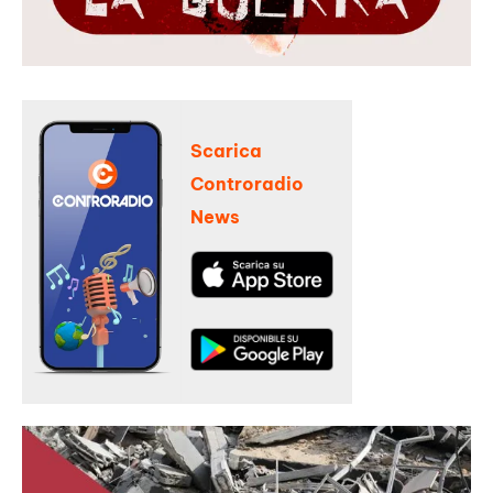
Scarica
Controradio
News