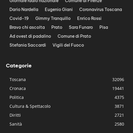
Giornale radio nazionale
Comune di Firenze
Dario Nardella
Eugenio Giani
Coronavirus Toscana
Covid-19
Gimmy Tranquillo
Enrico Rossi
Bravo chi ascolta
Prato
Sara Funaro
Pisa
Ad ovest di padalino
Comune di Prato
Stefania Saccardi
Vigili del Fuoco
Categorie
Toscana
32096
Cronaca
19441
Politica
4375
Cultura & Spettacolo
3871
Diritti
2721
Sanità
2580