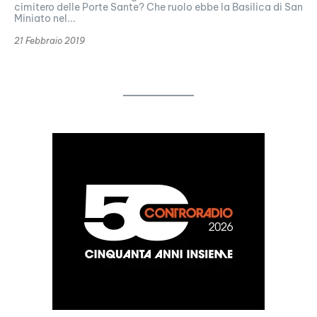
cimitero delle Porte Sante? Che ruolo ebbe la Basilica di San
Miniato nel...
21 Febbraio 2019