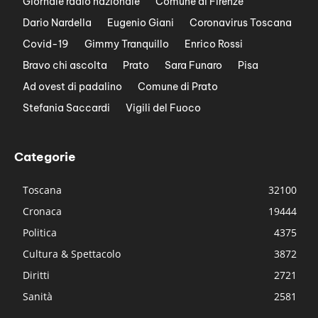
Giornale radio nazionale
Comune di Firenze
Dario Nardella
Eugenio Giani
Coronavirus Toscana
Covid-19
Gimmy Tranquillo
Enrico Rossi
Bravo chi ascolta
Prato
Sara Funaro
Pisa
Ad ovest di padalino
Comune di Prato
Stefania Saccardi
Vigili del Fuoco
Categorie
Toscana
32100
Cronaca
19444
Politica
4375
Cultura & Spettacolo
3872
Diritti
2721
Sanità
2581