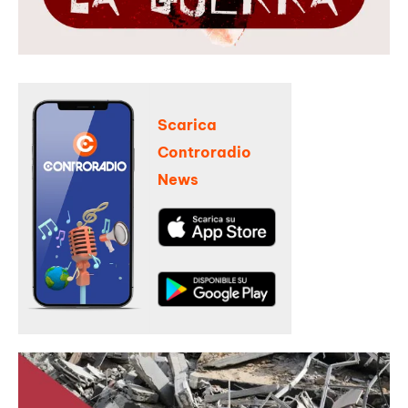
Scarica
Controradio
News