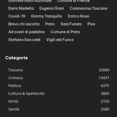
Giornale radio nazionale
Comune di Firenze
Dario Nardella
Eugenio Giani
Coronavirus Toscana
Covid-19
Gimmy Tranquillo
Enrico Rossi
Bravo chi ascolta
Prato
Sara Funaro
Pisa
Ad ovest di padalino
Comune di Prato
Stefania Saccardi
Vigili del Fuoco
Categorie
Toscana
32089
Cronaca
19437
Politica
4375
Cultura & Spettacolo
3869
Diritti
2720
Sanità
2580