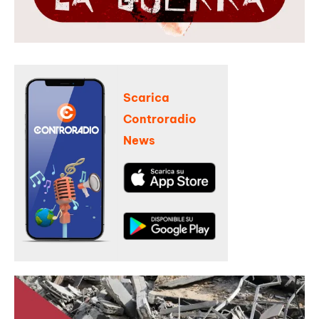
Scarica
Controradio
News