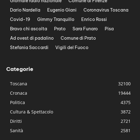
Giornale radio nazionale
Comune di Firenze
Dario Nardella
Eugenio Giani
Coronavirus Toscana
Covid-19
Gimmy Tranquillo
Enrico Rossi
Bravo chi ascolta
Prato
Sara Funaro
Pisa
Ad ovest di padalino
Comune di Prato
Stefania Saccardi
Vigili del Fuoco
Categorie
Toscana
32100
Cronaca
19444
Politica
4375
Cultura & Spettacolo
3872
Diritti
2721
Sanità
2581