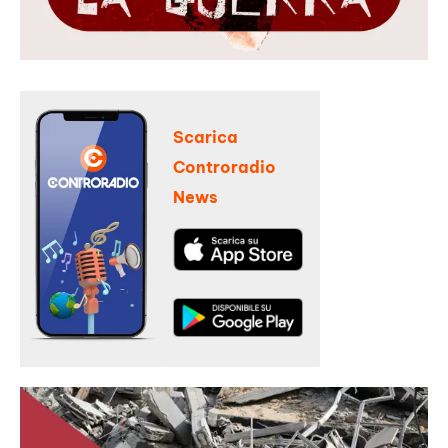
Scarica
Controradio
News