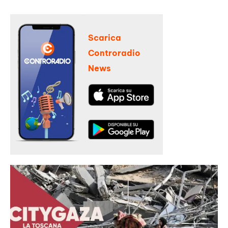
Scarica
Controradio
News