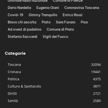
Giornale radio nazionale
Comune di Firenze
Dario Nardella
Eugenio Giani
Coronavirus Toscana
Covid-19
Gimmy Tranquillo
Enrico Rossi
Bravo chi ascolta
Prato
Sara Funaro
Pisa
Ad ovest di padalino
Comune di Prato
Stefania Saccardi
Vigili del Fuoco
Categorie
Toscana
32094
Cronaca
19441
Politica
4375
Cultura & Spettacolo
3871
Diritti
2721
Sanità
2580