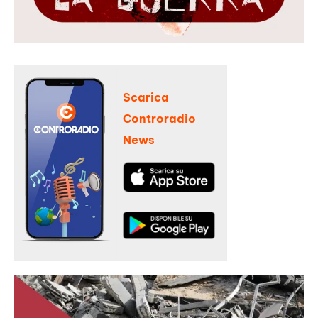
Scarica
Controradio
News