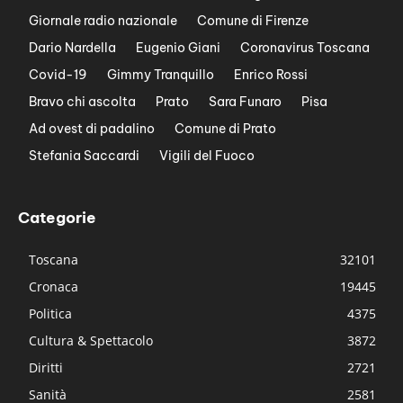
Giornale radio nazionale
Comune di Firenze
Dario Nardella
Eugenio Giani
Coronavirus Toscana
Covid-19
Gimmy Tranquillo
Enrico Rossi
Bravo chi ascolta
Prato
Sara Funaro
Pisa
Ad ovest di padalino
Comune di Prato
Stefania Saccardi
Vigili del Fuoco
Categorie
Toscana
32101
Cronaca
19445
Politica
4375
Cultura & Spettacolo
3872
Diritti
2721
Sanità
2581