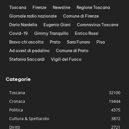
Toscana
Firenze
Newsline
Regione Toscana
Giornale radio nazionale
Comune di Firenze
Dario Nardella
Eugenio Giani
Coronavirus Toscana
Covid-19
Gimmy Tranquillo
Enrico Rossi
Bravo chi ascolta
Prato
Sara Funaro
Pisa
Ad ovest di padalino
Comune di Prato
Stefania Saccardi
Vigili del Fuoco
Categorie
Toscana
32100
Cronaca
19444
Politica
4375
Cultura & Spettacolo
3872
Diritti
2721