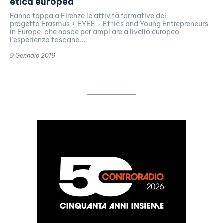
etica europea
Fanno tappa a Firenze le attività formative del
progetto Erasmus + EYEE - Ethics and Young Entrepreneurs
in Europe, che nasce per ampliare a livello europeo
l’esperienza toscana...
9 Gennaio 2019