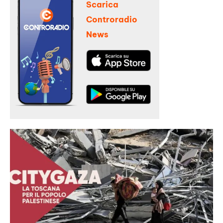
Scarica
Controradio
News